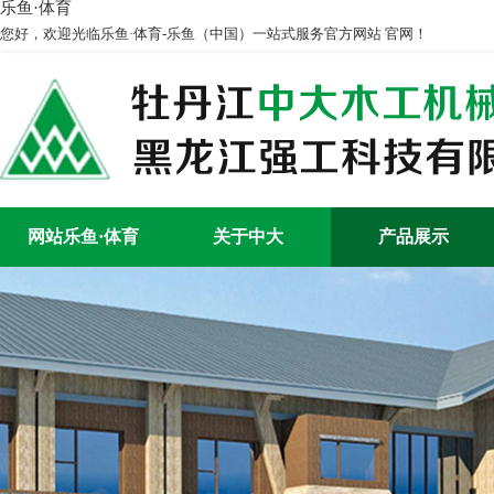
乐鱼·体育
您好，欢迎光临乐鱼·体育-乐鱼（中国）一站式服务官方网站 官网！
网站乐鱼·体育
关于中大
产品展示