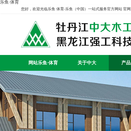
乐鱼·体育
您好，欢迎光临乐鱼·体育-乐鱼（中国）一站式服务官方网站 官网
网站乐鱼·体育
关于中大
产品