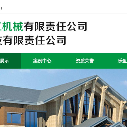
！
展示
案例中心
资质荣誉
乐鱼