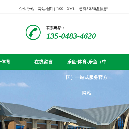
企业分站
|
网站地图
|
RSS
|
XML
|
您有
5
条询盘信息!
135-0483-4620
·体育
在线留言
乐鱼·体育-乐鱼（中
国）一站式服务官方
网站