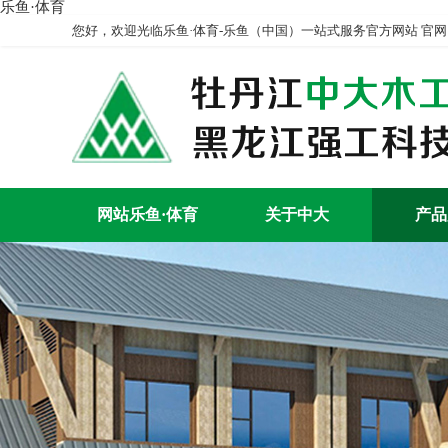
乐鱼·体育
您好，欢迎光临乐鱼·体育-乐鱼（中国）一站式服务官方网站 官网
网站乐鱼·体育
关于中大
产品