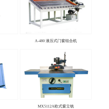
A-480 液压式门窗组合机
MX5112A欧式窗立铣