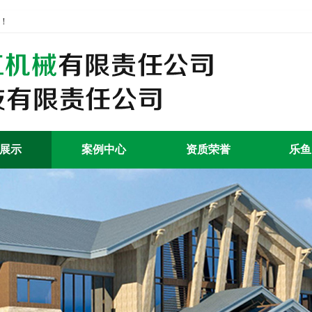
！
展示
案例中心
资质荣誉
乐鱼